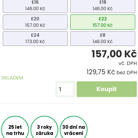
E16
E18
146.00 Kč
146.00 Kč
E20
E22
157.00 Kč
157.00 Kč
E24
E8
173.00 Kč
146.00 Kč
157,00
Kč
vč. DPH
129,75 Kč
bez DPH
SKLADEM
Koupit
25 let
3 roky
30 dní na
na trhu
záruka
vrácení