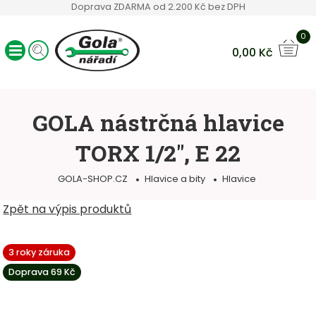
Doprava ZDARMA od 2.200 Kč bez DPH
0
0,00
Kč
Ráčny GOLA
Sady nářadí
GOLA nástrčná hlavice
Ruční nářadí
TORX 1/2", E 22
Hlavice a bity
Klíče
GOLA-SHOP.CZ
Hlavice a bity
Hlavice
Servisní vozíky
Ostatní sortiment
Zpět na výpis produktů
3 roky záruka
Doprava 69 Kč