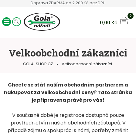
Doprava ZDARMA od 2.200 Kč bez DPH
0
0,00
Kč
Ráčny GOLA
Sady nářadí
Velkoobchodní zákazníci
Ruční nářadí
Hlavice a bity
GOLA-SHOP.CZ
Velkoobchodní zákazníci
Klíče
Servisní vozíky
Chcete se stát naším obchodním partnerem a
Ostatní sortiment
nakupovat za velkoobchodní ceny? Tato stránka
je připravena právě pro vás!
V současné době je registrace dostupná pouze
prostřednictvím našich obchodních zástupců. V
případě zájmu o spolupráci s námi, potřeby změnit