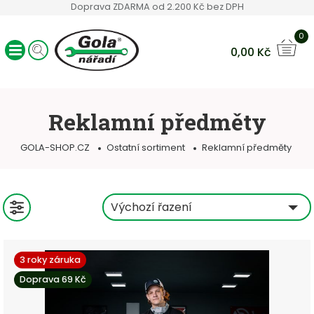
Doprava ZDARMA od 2.200 Kč bez DPH
0
0,00
Kč
Ráčny GOLA
Sady nářadí
Reklamní předměty
Ruční nářadí
Hlavice a bity
GOLA-SHOP.CZ
Ostatní sortiment
Reklamní předměty
Klíče
Servisní vozíky
Ostatní sortiment
Výchozí řazení
3 roky záruka
Doprava 69 Kč