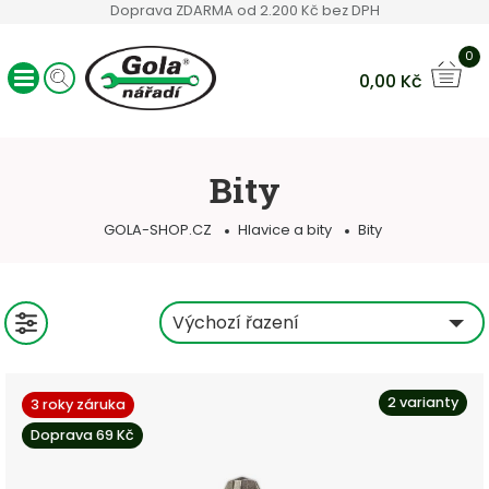
Doprava ZDARMA od 2.200 Kč bez DPH
0
0,00
Kč
Ráčny GOLA
Sady nářadí
Bity
Ruční nářadí
Hlavice a bity
GOLA-SHOP.CZ
Hlavice a bity
Bity
Klíče
Servisní vozíky
Ostatní sortiment
Výchozí řazení
2 varianty
3 roky záruka
Doprava 69 Kč