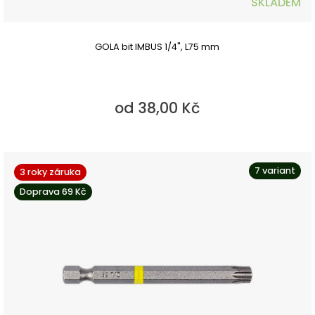
SKLADEM
GOLA bit IMBUS 1/4", L75 mm
od 38,00 Kč
7 variant
3 roky záruka
Doprava 69 Kč