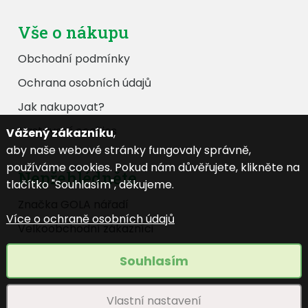
Vše o nákupu
Obchodní podmínky
Ochrana osobních údajů
Jak nakupovat?
Nastavení cookies
Vážený zákazníku
,
aby naše webové stránky fungovaly správně,
používáme cookies. Pokud nám důvěřujete, klikněte na
Nepřehlédněte
tlačítko "Souhlasím", děkujeme.
Značka GOLA nářadí
Více o ochraně osobních údajů
Velkoobchodní zákazníci
Katalog ke stažení
Souhlasím
Vlastní nastavení
© 2024 GOLA nářadí s.r.o. - Všechna práva vyhrazena. |