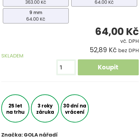
363.00 Kč
64.00 Kč
9 mm
64.00 Kč
64,00
Kč
vč. DPH
52,89 Kč
bez DPH
SKLADEM
Koupit
25 let
3 roky
30 dní na
na trhu
záruka
vrácení
Značka: GOLA nářadí