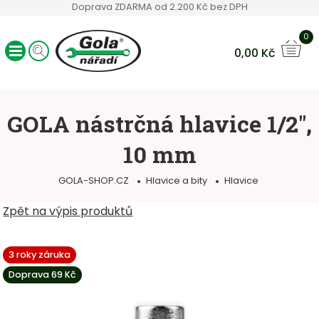
Doprava ZDARMA od 2.200 Kč bez DPH
0
0,00
Kč
Ráčny GOLA
Sady nářadí
GOLA nástrčná hlavice 1/2",
Ruční nářadí
10 mm
Hlavice a bity
Klíče
GOLA-SHOP.CZ
Hlavice a bity
Hlavice
Servisní vozíky
Ostatní sortiment
Zpět na výpis produktů
3 roky záruka
Doprava 69 Kč