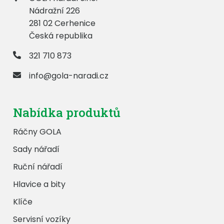
Nádražní 226
281 02 Cerhenice
Česká republika
321 710 873
info@gola-naradi.cz
Nabídka produktů
Ráčny GOLA
Sady nářadí
Ruční nářadí
Hlavice a bity
Klíče
Servisní vozíky