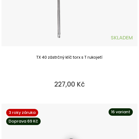
SKLADEM
TX 40 zástrčný klíč torx s T rukojetí
227,00 Kč
16 variant
3 roky záruka
Doprava 69 Kč