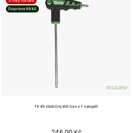
3 roky záruka
Doprava 69 Kč
SKLADEM
TX 45 zástrčný klíč torx s T rukojetí
246,00 Kč