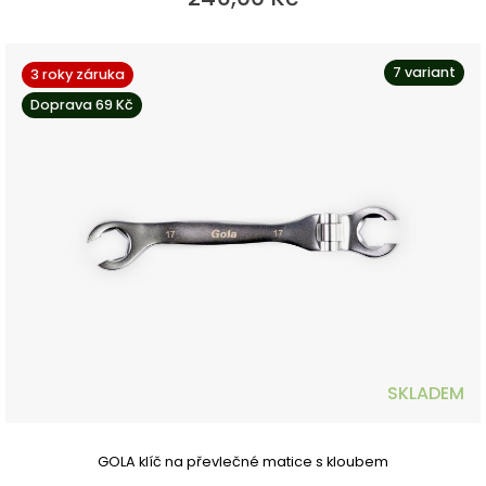
7 variant
3 roky záruka
Doprava 69 Kč
SKLADEM
GOLA klíč na převlečné matice s kloubem