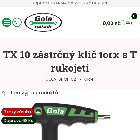
Doprava ZDARMA od 2.200 Kč bez DPH
0
0,00
Kč
Ráčny GOLA
Sady nářadí
TX 10 zástrčný klíč torx s T
Ruční nářadí
rukojetí
Hlavice a bity
Klíče
GOLA-SHOP.CZ
Klíče
Servisní vozíky
Ostatní sortiment
Zpět na výpis produktů
3 roky záruka
Doprava 69 Kč