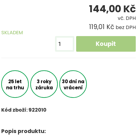
144,00
Kč
vč. DPH
119,01 Kč
bez DPH
SKLADEM
Koupit
25 let
3 roky
30 dní na
na trhu
záruka
vrácení
Kód zboží: 922010
Popis produktu: